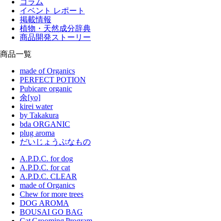
コラム
イベント レポート
掲載情報
植物・天然成分辞典
商品開発ストーリー
商品一覧
made of Organics
PERFECT POTION
Pubicare organic
余[yo]
kirei water
by Takakura
bda ORGANIC
plug aroma
だいじょうぶなもの
A.P.D.C. for dog
A.P.D.C. for cat
A.P.D.C. CLEAR
made of Organics
Chew for more trees
DOG AROMA
BOUSAI GO BAG
Cat Grooming Program