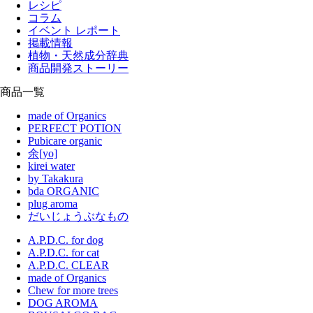
レシピ
コラム
イベント レポート
掲載情報
植物・天然成分辞典
商品開発ストーリー
商品一覧
made of Organics
PERFECT POTION
Pubicare organic
余[yo]
kirei water
by Takakura
bda ORGANIC
plug aroma
だいじょうぶなもの
A.P.D.C. for dog
A.P.D.C. for cat
A.P.D.C. CLEAR
made of Organics
Chew for more trees
DOG AROMA