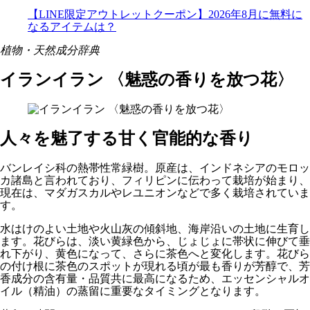
【LINE限定アウトレットクーポン】2026年8月に無料に
なるアイテムは？
植物・天然成分辞典
イランイラン 〈魅惑の香りを放つ花〉
人々を魅了する甘く官能的な香り
バンレイシ科の熱帯性常緑樹。原産は、インドネシアのモロッ
カ諸島と言われており、フィリピンに伝わって栽培が始まり、
現在は、マダガスカルやレユニオンなどで多く栽培されていま
す。
水はけのよい土地や火山灰の傾斜地、海岸沿いの土地に生育し
ます。花びらは、淡い黄緑色から、じょじょに帯状に伸びて垂
れ下がり、黄色になって、さらに茶色へと変化します。花びら
の付け根に茶色のスポットが現れる頃が最も香りが芳醇で、芳
香成分の含有量・品質共に最高になるため、エッセンシャルオ
イル（精油）の蒸留に重要なタイミングとなります。