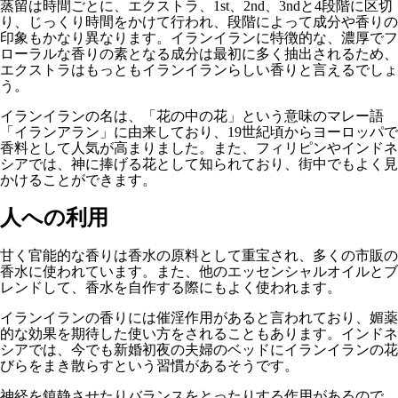
蒸留は時間ごとに、エクストラ、1st、2nd、3ndと4段階に区切
り、じっくり時間をかけて行われ、段階によって成分や香りの
印象もかなり異なります。イランイランに特徴的な、濃厚でフ
ローラルな香りの素となる成分は最初に多く抽出されるため、
エクストラはもっともイランイランらしい香りと言えるでしょ
う。
イランイランの名は、「花の中の花」という意味のマレー語
「イランアラン」に由来しており、19世紀頃からヨーロッパで
香料として人気が高まりました。また、フィリピンやインドネ
シアでは、神に捧げる花として知られており、街中でもよく見
かけることができます。
人への利用
甘く官能的な香りは香水の原料として重宝され、多くの市販の
香水に使われています。また、他のエッセンシャルオイルとブ
レンドして、香水を自作する際にもよく使われます。
イランイランの香りには催淫作用があると言われており、媚薬
的な効果を期待した使い方をされることもあります。インドネ
シアでは、今でも新婚初夜の夫婦のベッドにイランイランの花
びらをまき散らすという習慣があるそうです。
神経を鎮静させたりバランスをとったりする作用があるので、