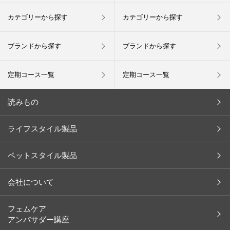
カテゴリーから探す
カテゴリーから探す
ブランドから探す
ブランドから探す
定期コース一覧
定期コース一覧
読みもの
今月の新商品
ライフスタイル製品
キャンペーン
ペットスタイル製品
インタビュー
お客様の声
会社について
余[yo]
会社概要
フェムケア
ペット
アンバサダー講座
社長メッセージ
レシピ