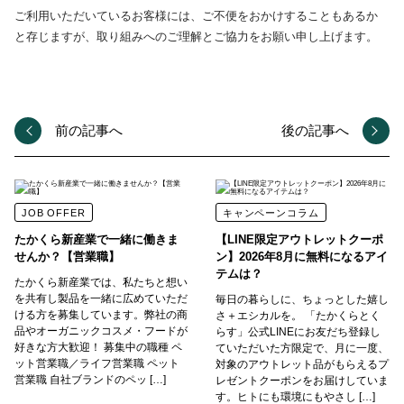
ご利用いただいているお客様には、ご不便をおかけすることもあるか
と存じますが、取り組みへのご理解とご協力をお願い申し上げます。
前の記事へ
後の記事へ
JOB OFFER
キャンペーンコラム
たかくら新産業で一緒に働きま
【LINE限定アウトレットクーポ
せんか？【営業職】
ン】2026年8月に無料になるアイ
テムは？
たかくら新産業では、私たちと想い
を共有し製品を一緒に広めていただ
毎日の暮らしに、ちょっとした嬉し
ける方を募集しています。弊社の商
さ＋エシカルを。 「たかくらとく
品やオーガニックコスメ・フードが
らす」公式LINEにお友だち登録し
好きな方大歓迎！ 募集中の職種 ペ
ていただいた方限定で、月に一度、
ット営業職／ライフ営業職 ペット
対象のアウトレット品がもらえるプ
営業職 自社ブランドのペッ […]
レゼントクーポンをお届けしていま
す。ヒトにも環境にもやさし […]