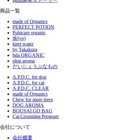
商品開発ストーリー
商品一覧
made of Organics
PERFECT POTION
Pubicare organic
余[yo]
kirei water
by Takakura
bda ORGANIC
plug aroma
だいじょうぶなもの
A.P.D.C. for dog
A.P.D.C. for cat
A.P.D.C. CLEAR
made of Organics
Chew for more trees
DOG AROMA
BOUSAI GO BAG
Cat Grooming Program
会社について
会社概要