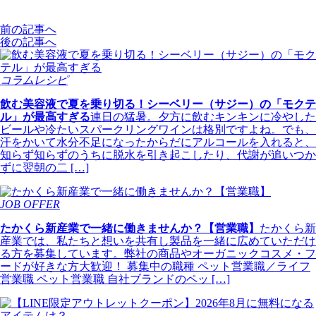
前の記事へ
後の記事へ
コラムレシピ
飲む美容液で夏を乗り切る！シーベリー（サジー）の「モクテ
ル」が最高すぎる
連日の猛暑。夕方に飲むキンキンに冷やした
ビールや冷たいスパークリングワインは格別ですよね。でも、
汗をかいて水分不足になったからだにアルコールを入れると、
知らず知らずのうちに脱水を引き起こしたり、代謝が追いつか
ずに翌朝の二 […]
JOB OFFER
たかくら新産業で一緒に働きませんか？【営業職】
たかくら新
産業では、私たちと想いを共有し製品を一緒に広めていただけ
る方を募集しています。弊社の商品やオーガニックコスメ・フ
ードが好きな方大歓迎！ 募集中の職種 ペット営業職／ライフ
営業職 ペット営業職 自社ブランドのペッ […]