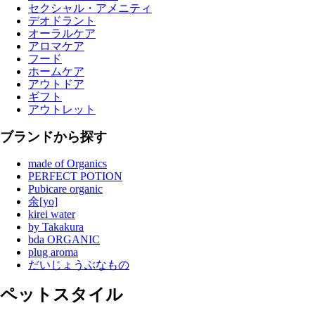
セクシャル・アメニティ
デオドラント
オーラルケア
アロマケア
フード
ホームケア
アウトドア
ギフト
アウトレット
ブランドから探す
made of Organics
PERFECT POTION
Pubicare organic
余[yo]
kirei water
by Takakura
bda ORGANIC
plug aroma
だいじょうぶなもの
ペットスタイル