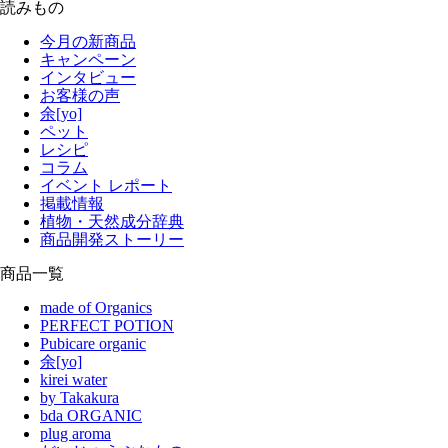
読みもの
今月の新商品
キャンペーン
インタビュー
お客様の声
余[yo]
ペット
レシピ
コラム
イベント レポート
掲載情報
植物・天然成分辞典
商品開発ストーリー
商品一覧
made of Organics
PERFECT POTION
Pubicare organic
余[yo]
kirei water
by Takakura
bda ORGANIC
plug aroma