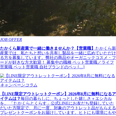
JOB OFFER
たかくら新産業で一緒に働きませんか？【営業職】
たかくら新
産業では、私たちと想いを共有し製品を一緒に広めていただけ
る方を募集しています。弊社の商品やオーガニックコスメ・フ
ードが好きな方大歓迎！ 募集中の職種 ペット営業職／ライフ
営業職 ペット営業職 自社ブランドのペッ […]
キャンペーンコラム
【LINE限定アウトレットクーポン】2026年8月に無料になるア
イテムは？
毎日の暮らしに、ちょっとした嬉しさ＋エシカル
を。 「たかくらとくらす」公式LINEにお友だち登録していた
だいた方限定で、月に一度、対象のアウトレット品がもらえる
プレゼントクーポンをお届けしています。ヒトにも環境にもや