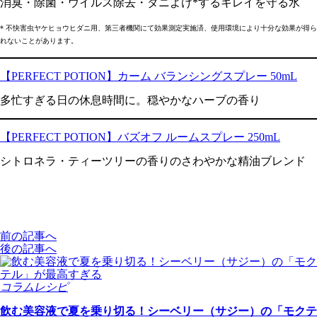
消臭・除菌・ウイルス除去・ダニよけ*するキレイを守る水
* 不快害虫ヤケヒョウヒダニ用、第三者機関にて効果測定実施済、使用環境により十分な効果が得ら
れないことがあります。
【PERFECT POTION】カーム バランシングスプレー 50mL
多忙すぎる日の休息時間に。穏やかなハーブの香り
【PERFECT POTION】バズオフ ルームスプレー 250mL
シトロネラ・ティーツリーの香りのさわやかな精油ブレンド
前の記事へ
後の記事へ
コラムレシピ
飲む美容液で夏を乗り切る！シーベリー（サジー）の「モクテ