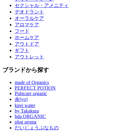
セクシャル・アメニティ
デオドラント
オーラルケア
アロマケア
フード
ホームケア
アウトドア
ギフト
アウトレット
ブランドから探す
made of Organics
PERFECT POTION
Pubicare organic
余[yo]
kirei water
by Takakura
bda ORGANIC
plug aroma
だいじょうぶなもの