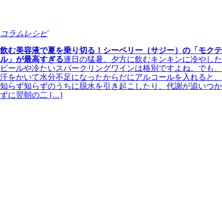
コラムレシピ
飲む美容液で夏を乗り切る！シーベリー（サジー）の「モクテ
ル」が最高すぎる
連日の猛暑。夕方に飲むキンキンに冷やした
ビールや冷たいスパークリングワインは格別ですよね。でも、
汗をかいて水分不足になったからだにアルコールを入れると、
知らず知らずのうちに脱水を引き起こしたり、代謝が追いつか
ずに翌朝の二 […]