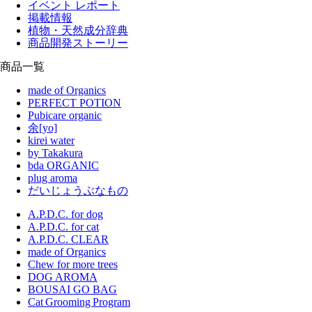
イベント レポート
掲載情報
植物・天然成分辞典
商品開発ストーリー
商品一覧
made of Organics
PERFECT POTION
Pubicare organic
余[yo]
kirei water
by Takakura
bda ORGANIC
plug aroma
だいじょうぶなもの
A.P.D.C. for dog
A.P.D.C. for cat
A.P.D.C. CLEAR
made of Organics
Chew for more trees
DOG AROMA
BOUSAI GO BAG
Cat Grooming Program