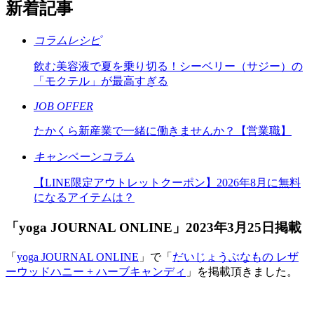
新着記事
コラムレシピ
飲む美容液で夏を乗り切る！シーベリー（サジー）の
「モクテル」が最高すぎる
JOB OFFER
たかくら新産業で一緒に働きませんか？【営業職】
キャンペーンコラム
【LINE限定アウトレットクーポン】2026年8月に無料
になるアイテムは？
「yoga JOURNAL ONLINE」2023年3月25日掲載
「
yoga JOURNAL ONLINE
」で「
だいじょうぶなもの レザ
ーウッドハニー + ハーブキャンディ
」を掲載頂きました。