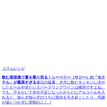
コラムレシピ
飲む美容液で夏を乗り切る！シーベリー（サジー）の「モク
テル」が最高すぎる
連日の猛暑。夕方に飲むキンキンに冷や
したビールや冷たいスパークリングワインは格別ですよね。
でも、汗をかいて水分不足になったからだにアルコールを入
れると、知らず知らずのうちに脱水を引き起こしたり、代謝
が追いつかずに翌朝の二 […]