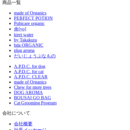
商品一覧
made of Organics
PERFECT POTION
Pubicare organic
余[yo]
kirei water
by Takakura
bda ORGANIC
plug aroma
だいじょうぶなもの
A.P.D.C. for dog
A.P.D.C. for cat
A.P.D.C. CLEAR
made of Organics
Chew for more trees
DOG AROMA
BOUSAI GO BAG
Cat Grooming Program
会社について
会社概要
社長メッセージ