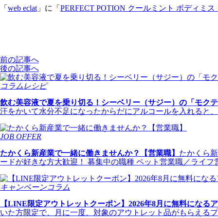
「
web eclat
」に「
PERFECT POTION クールミント ボディミスト
前の記事へ
後の記事へ
コラムレシピ
飲む美容液で夏を乗り切る！シーベリー（サジー）の「モクテ
汗をかいて水分不足になったからだにアルコールを入れると、
JOB OFFER
たかくら新産業で一緒に働きませんか？【営業職】
たかくら新
ードが好きな方大歓迎！ 募集中の職種 ペット営業職／ライフ営
キャンペーンコラム
【LINE限定アウトレットクーポン】2026年8月に無料になる
いた方限定で、月に一度、対象のアウトレット品がもらえるプレ