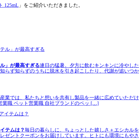
 125mL
」をご紹介いただきました。
ル」が最高すぎる
連日の猛暑。夕方に飲むキンキンに冷やした
知らず知らずのうちに脱水を引き起こしたり、代謝が追いつかず
産業では、私たちと想いを共有し製品を一緒に広めていただけ
業職 ペット営業職 自社ブランドのペッ […]
アイテムは？
毎日の暮らしに、ちょっとした嬉しさ＋エシカルを。
ゼントクーポンをお届けしています。ヒトにも環境にもやさし 