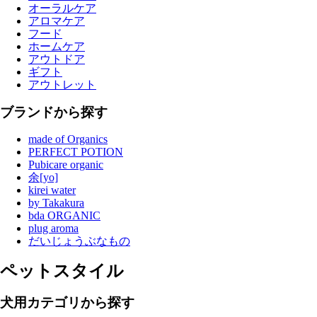
オーラルケア
アロマケア
フード
ホームケア
アウトドア
ギフト
アウトレット
ブランドから探す
made of Organics
PERFECT POTION
Pubicare organic
余[yo]
kirei water
by Takakura
bda ORGANIC
plug aroma
だいじょうぶなもの
ペットスタイル
犬用カテゴリから探す