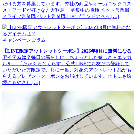
だける方を募集しています。弊社の商品やオーガニックコス
メ・フードが好きな方大歓迎！ 募集中の職種 ペット営業職
／ライフ営業職 ペット営業職 自社ブランドのペッ […]
キャンペーンコラム
【LINE限定アウトレットクーポン】2026年8月に無料になる
アイテムは？
毎日の暮らしに、ちょっとした嬉しさ＋エシカ
ルを。 「たかくらとくらす」公式LINEにお友だち登録して
いただいた方限定で、月に一度、対象のアウトレット品がも
らえるプレゼントクーポンをお届けしています。ヒトにも環
境にもやさし […]