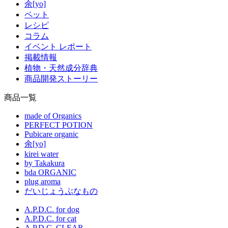
余[yo]
ペット
レシピ
コラム
イベント レポート
掲載情報
植物・天然成分辞典
商品開発ストーリー
商品一覧
made of Organics
PERFECT POTION
Pubicare organic
余[yo]
kirei water
by Takakura
bda ORGANIC
plug aroma
だいじょうぶなもの
A.P.D.C. for dog
A.P.D.C. for cat
A.P.D.C. CLEAR