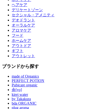
ヘアケア
デリケートゾーン
セクシャル・アメニティ
デオドラント
オーラルケア
アロマケア
フード
ホームケア
アウトドア
ギフト
アウトレット
ブランドから探す
made of Organics
PERFECT POTION
Pubicare organic
余[yo]
kirei water
by Takakura
bda ORGANIC
plug aroma