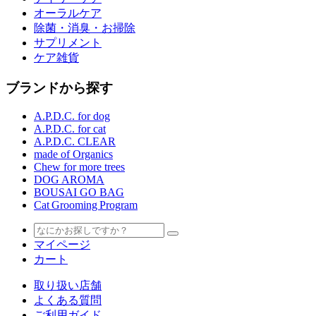
オーラルケア
除菌・消臭・お掃除
サプリメント
ケア雑貨
ブランドから探す
A.P.D.C. for dog
A.P.D.C. for cat
A.P.D.C. CLEAR
made of Organics
Chew for more trees
DOG AROMA
BOUSAI GO BAG
Cat Grooming Program
マイページ
カート
取り扱い店舗
よくある質問
ご利用ガイド