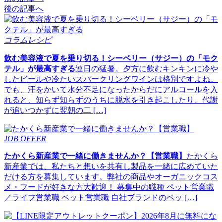
後の記事へ
コラムレシピ
飲む美容液で夏を乗り切る！シーベリー（サジー）の「モク
テル」が最高すぎる
連日の猛暑。夕方に飲むキンキンに冷や
したビールや冷たいスパークリングワインは格別ですよね。
でも、汗をかいて水分不足になったからだにアルコールを入
れると、知らず知らずのうちに脱水を引き起こしたり、代謝
が追いつかずに翌朝の二 […]
JOB OFFER
たかくら新産業で一緒に働きませんか？【営業職】
たかくら
新産業では、私たちと想いを共有し製品を一緒に広めていた
だける方を募集しています。弊社の商品やオーガニックコス
メ・フードが好きな方大歓迎！ 募集中の職種 ペット営業職
／ライフ営業職 ペット営業職 自社ブランドのペッ […]