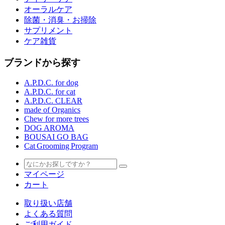
オーラルケア
除菌・消臭・お掃除
サプリメント
ケア雑貨
ブランドから探す
A.P.D.C. for dog
A.P.D.C. for cat
A.P.D.C. CLEAR
made of Organics
Chew for more trees
DOG AROMA
BOUSAI GO BAG
Cat Grooming Program
マイページ
カート
取り扱い店舗
よくある質問
ご利用ガイド