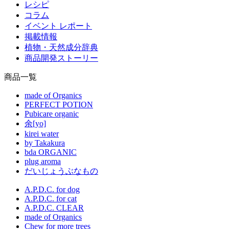
レシピ
コラム
イベント レポート
掲載情報
植物・天然成分辞典
商品開発ストーリー
商品一覧
made of Organics
PERFECT POTION
Pubicare organic
余[yo]
kirei water
by Takakura
bda ORGANIC
plug aroma
だいじょうぶなもの
A.P.D.C. for dog
A.P.D.C. for cat
A.P.D.C. CLEAR
made of Organics
Chew for more trees