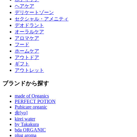
ヘアケア
デリケートゾーン
セクシャル・アメニティ
デオドラント
オーラルケア
アロマケア
フード
ホームケア
アウトドア
ギフト
アウトレット
ブランドから探す
made of Organics
PERFECT POTION
Pubicare organic
余[yo]
kirei water
by Takakura
bda ORGANIC
plug aroma