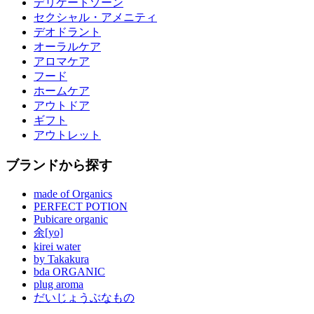
デリケートゾーン
セクシャル・アメニティ
デオドラント
オーラルケア
アロマケア
フード
ホームケア
アウトドア
ギフト
アウトレット
ブランドから探す
made of Organics
PERFECT POTION
Pubicare organic
余[yo]
kirei water
by Takakura
bda ORGANIC
plug aroma
だいじょうぶなもの