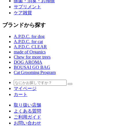
除菌・消臭・お掃除
サプリメント
ケア雑貨
ブランドから探す
A.P.D.C. for dog
A.P.D.C. for cat
A.P.D.C. CLEAR
made of Organics
Chew for more trees
DOG AROMA
BOUSAI GO BAG
Cat Grooming Program
マイページ
カート
取り扱い店舗
よくある質問
ご利用ガイド
お問い合わせ