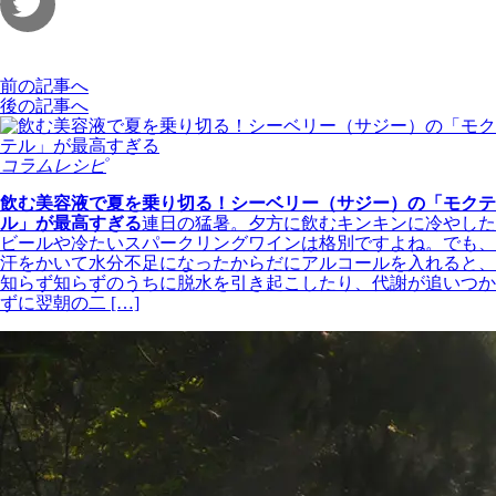
前の記事へ
後の記事へ
コラムレシピ
飲む美容液で夏を乗り切る！シーベリー（サジー）の「モクテ
ル」が最高すぎる
連日の猛暑。夕方に飲むキンキンに冷やした
ビールや冷たいスパークリングワインは格別ですよね。でも、
汗をかいて水分不足になったからだにアルコールを入れると、
知らず知らずのうちに脱水を引き起こしたり、代謝が追いつか
ずに翌朝の二 […]