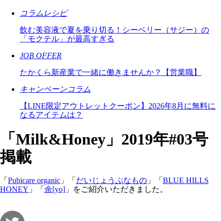
コラムレシピ
飲む美容液で夏を乗り切る！シーベリー（サジー）の
「モクテル」が最高すぎる
JOB OFFER
たかくら新産業で一緒に働きませんか？【営業職】
キャンペーンコラム
【LINE限定アウトレットクーポン】2026年8月に無料に
なるアイテムは？
「Milk&Honey」2019年#03号
掲載
「
Pubicare organic
」「
だいじょうぶなもの
」「
BLUE HILLS
HONEY
」「
余[yo]
」をご紹介いただきました。