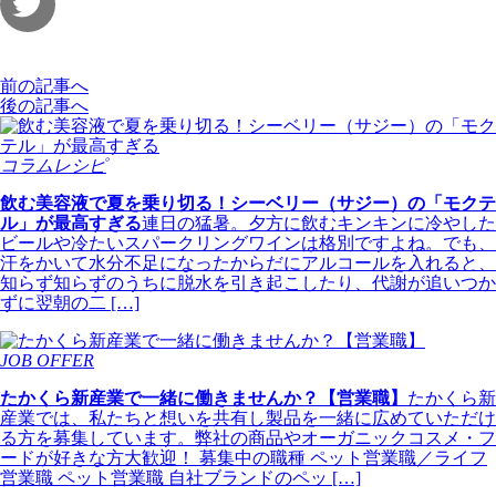
前の記事へ
後の記事へ
コラムレシピ
飲む美容液で夏を乗り切る！シーベリー（サジー）の「モクテ
ル」が最高すぎる
連日の猛暑。夕方に飲むキンキンに冷やした
ビールや冷たいスパークリングワインは格別ですよね。でも、
汗をかいて水分不足になったからだにアルコールを入れると、
知らず知らずのうちに脱水を引き起こしたり、代謝が追いつか
ずに翌朝の二 […]
JOB OFFER
たかくら新産業で一緒に働きませんか？【営業職】
たかくら新
産業では、私たちと想いを共有し製品を一緒に広めていただけ
る方を募集しています。弊社の商品やオーガニックコスメ・フ
ードが好きな方大歓迎！ 募集中の職種 ペット営業職／ライフ
営業職 ペット営業職 自社ブランドのペッ […]