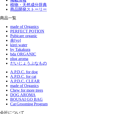
掲載情報
植物・天然成分辞典
商品開発ストーリー
商品一覧
made of Organics
PERFECT POTION
Pubicare organic
余[yo]
kirei water
by Takakura
bda ORGANIC
plug aroma
だいじょうぶなもの
A.P.D.C. for dog
A.P.D.C. for cat
A.P.D.C. CLEAR
made of Organics
Chew for more trees
DOG AROMA
BOUSAI GO BAG
Cat Grooming Program
会社について