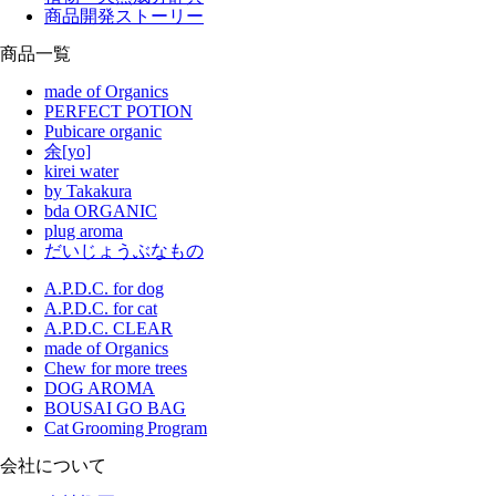
商品開発ストーリー
商品一覧
made of Organics
PERFECT POTION
Pubicare organic
余[yo]
kirei water
by Takakura
bda ORGANIC
plug aroma
だいじょうぶなもの
A.P.D.C. for dog
A.P.D.C. for cat
A.P.D.C. CLEAR
made of Organics
Chew for more trees
DOG AROMA
BOUSAI GO BAG
Cat Grooming Program
会社について