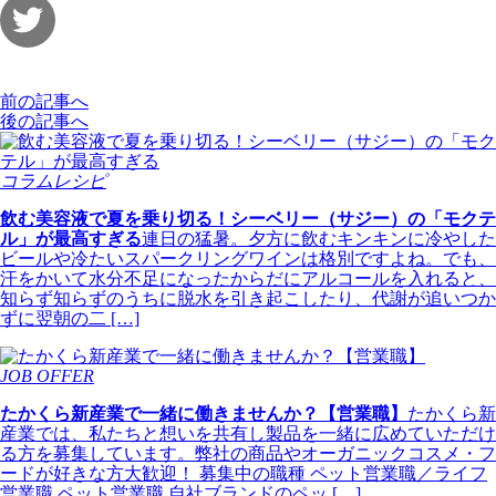
前の記事へ
後の記事へ
コラムレシピ
飲む美容液で夏を乗り切る！シーベリー（サジー）の「モクテ
ル」が最高すぎる
連日の猛暑。夕方に飲むキンキンに冷やした
ビールや冷たいスパークリングワインは格別ですよね。でも、
汗をかいて水分不足になったからだにアルコールを入れると、
知らず知らずのうちに脱水を引き起こしたり、代謝が追いつか
ずに翌朝の二 […]
JOB OFFER
たかくら新産業で一緒に働きませんか？【営業職】
たかくら新
産業では、私たちと想いを共有し製品を一緒に広めていただけ
る方を募集しています。弊社の商品やオーガニックコスメ・フ
ードが好きな方大歓迎！ 募集中の職種 ペット営業職／ライフ
営業職 ペット営業職 自社ブランドのペッ […]