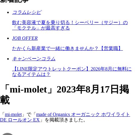
コラムレシピ
飲む美容液で夏を乗り切る！シーベリー（サジー）の
「モクテル」が最高すぎる
JOB OFFER
たかくら新産業で一緒に働きませんか？【営業職】
キャンペーンコラム
【LINE限定アウトレットクーポン】2026年8月に無料に
なるアイテムは？
「mi-molet」2023年8月17日掲
載
「
mi-molet
」で「
made of Organics オーガニック ホワイライト
DE ロールオン EX
」を掲載頂きました。