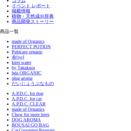
コラム
イベント レポート
掲載情報
植物・天然成分辞典
商品開発ストーリー
商品一覧
made of Organics
PERFECT POTION
Pubicare organic
余[yo]
kirei water
by Takakura
bda ORGANIC
plug aroma
だいじょうぶなもの
A.P.D.C. for dog
A.P.D.C. for cat
A.P.D.C. CLEAR
made of Organics
Chew for more trees
DOG AROMA
BOUSAI GO BAG
Cat Grooming Program