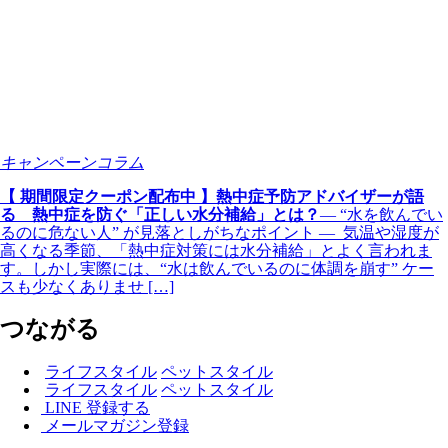
キャンペーンコラム
【 期間限定クーポン配布中 】熱中症予防アドバイザーが語
る 熱中症を防ぐ「正しい水分補給」とは？
― “水を飲んでい
るのに危ない人” が見落としがちなポイント ― 気温や湿度が
高くなる季節、「熱中症対策には水分補給」とよく言われま
す。しかし実際には、“水は飲んでいるのに体調を崩す” ケー
スも少なくありませ […]
つながる
ライフスタイル
ペットスタイル
ライフスタイル
ペットスタイル
LINE 登録する
メールマガジン登録