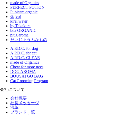
made of Organics
PERFECT POTION
Pubicare organic
余[yo]
kirei water
by Takakura
bda ORGANIC
plug aroma
だいじょうぶなもの
A.P.D.C. for dog
A.P.D.C. for cat
A.P.D.C. CLEAR
made of Organics
Chew for more trees
DOG AROMA
BOUSAI GO BAG
Cat Grooming Program
会社について
会社概要
社長メッセージ
沿革
ブランド一覧