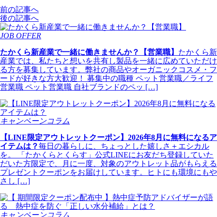
前の記事へ
後の記事へ
JOB OFFER
たかくら新産業で一緒に働きませんか？【営業職】
たかくら新
産業では、私たちと想いを共有し製品を一緒に広めていただけ
る方を募集しています。弊社の商品やオーガニックコスメ・フ
ードが好きな方大歓迎！ 募集中の職種 ペット営業職／ライフ
営業職 ペット営業職 自社ブランドのペッ […]
キャンペーンコラム
【LINE限定アウトレットクーポン】2026年8月に無料になるア
イテムは？
毎日の暮らしに、ちょっとした嬉しさ＋エシカル
を。 「たかくらとくらす」公式LINEにお友だち登録していた
だいた方限定で、月に一度、対象のアウトレット品がもらえる
プレゼントクーポンをお届けしています。ヒトにも環境にもや
さし […]
キャンペーンコラム