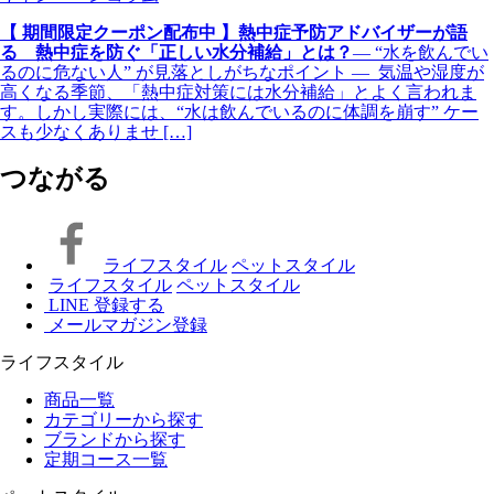
【 期間限定クーポン配布中 】熱中症予防アドバイザーが語
る 熱中症を防ぐ「正しい水分補給」とは？
― “水を飲んでい
るのに危ない人” が見落としがちなポイント ― 気温や湿度が
高くなる季節、「熱中症対策には水分補給」とよく言われま
す。しかし実際には、“水は飲んでいるのに体調を崩す” ケー
スも少なくありませ […]
つながる
ライフスタイル
ペットスタイル
ライフスタイル
ペットスタイル
LINE 登録する
メールマガジン登録
ライフスタイル
商品一覧
カテゴリーから探す
ブランドから探す
定期コース一覧