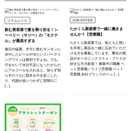
JOB OFFER
コラムレシピ
たかくら新産業で一緒に働きま
飲む美容液で夏を乗り切る！シ
せんか？【営業職】
ーベリー（サジー）の「モクテ
ル」が最高すぎる
たかくら新産業では、私たちと想い
を共有し製品を一緒に広めていただ
連日の猛暑。夕方に飲むキンキンに
ける方を募集しています。弊社の商
冷やしたビールや冷たいスパークリ
品やオーガニックコスメ・フードが
ングワインは格別ですよね。でも、
好きな方大歓迎！ 募集中の職種 ペ
汗をかいて水分不足になったからだ
ット営業職／ライフ営業職 ペット
にアルコールを入れると、知らず知
営業職 自社ブランドのペッ […]
らずのうちに脱水を引き起こした
り、代謝が追いつかずに翌朝の二
[…]