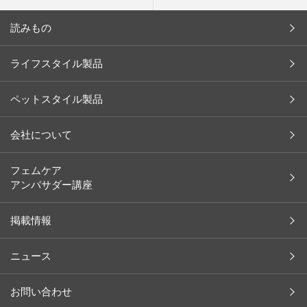
読みもの
今月の新商品
ライフスタイル製品
キャンペーン
ペットスタイル製品
インタビュー
お客様の声
会社について
余[yo]
会社概要
フェムケア
アンバサダー講座
ペット
社長メッセージ
レシピ
沿革
掲載情報
コラム
ブランド一覧
ニュース
イベント レポート
取り扱い店舗（ライフスタイル）
掲載情報
お問い合わせ
取り扱い店舗（ペットスタイル）