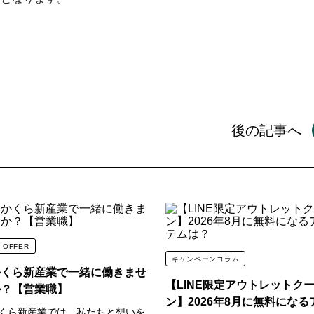
除菌・消臭・お掃除
サプリメン
アウトドア
ケア雑貨
フード・サプリメント
おもちゃ・ケア雑貨
の
スペシャルセット
アウトレット
後の記事へ
 OFFER
キャンペーンコラム
かくら新産業で一緒に働きませ
【LINE限定アウトレットク
か？【営業職】
ン】2026年8月に無料になる
くら新産業では、私たちと想いを