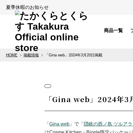
夏季休暇のお知らせ
商品一覧
HOME
掲載情報
「Gina web」2024年3月20日掲載
カテゴリから探す
ブランドから
ボディケア
made of Organics
「Gina web」2024年
ヘアケア
PERFECT POTIO
デリケートゾーン
Pubicare organic
「
Gina web
」で「
隠岐の西ノ島 ツルアラ
セクシャル・アメニティ
余[yo]
はCosme Kitchen・Biople限定パッ