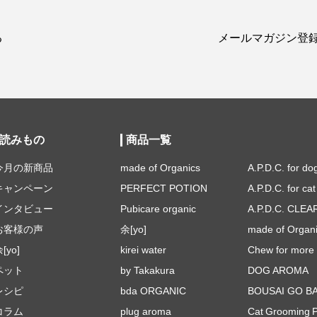
る
メールマガジン登
読みもの
商品一覧
今月の新商品
made of Organics
A.P.D.C. for do
キャンペーン
PERFECT POTION
A.P.D.C. for cat
インタビュー
Pubicare organic
A.P.D.C. CLEA
お客様の声
余[yo]
made of Organ
[yo]
kirei water
Chew for more 
ペット
by Takakura
DOG AROMA
レシピ
bda ORGANIC
BOUSAI GO B
コラム
plug aroma
Cat Grooming 