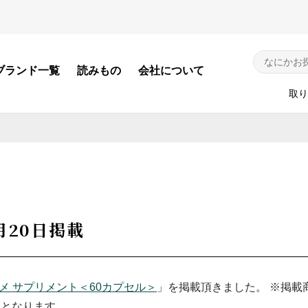
ブランド一覧
読みもの
会社について
取り
探す
犬用カテゴリから探す
猫用カテ
シャンプー・コンディショナー
シャンプー
3月20日掲載
N
デイリーケア
デイリーケ
パーツケア
オーラルケ
メ サプリメント＜60カプセル＞
」を掲載頂きました。 ※掲載
オーラルケア
除菌・消臭
ケージとなります。