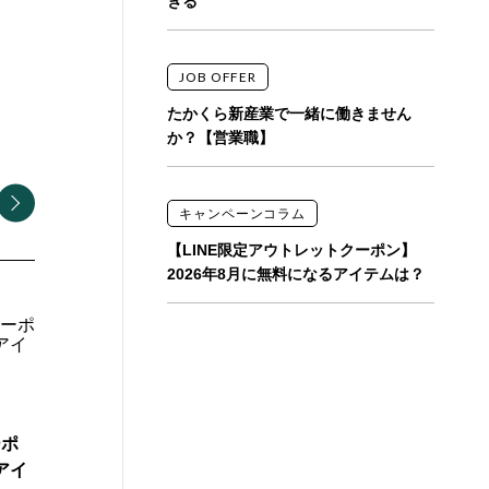
ぎる
ト
Chew for more trees
DOG AROMA
JOB OFFER
BOUSAI GO BAG
たかくら新産業で一緒に働きません
Cat Grooming Program
か？【営業職】
キャンペーンコラム
【LINE限定アウトレットクーポン】
2026年8月に無料になるアイテムは？
ーポ
アイ