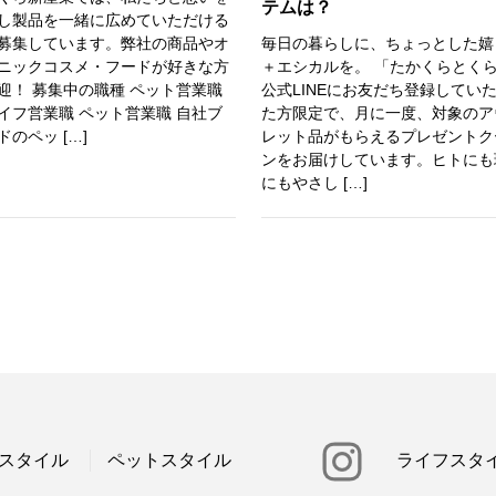
テムは？
し製品を一緒に広めていただける
募集しています。弊社の商品やオ
毎日の暮らしに、ちょっとした嬉
ニックコスメ・フードが好きな方
＋エシカルを。 「たかくらとく
迎！ 募集中の職種 ペット営業職
公式LINEにお友だち登録してい
イフ営業職 ペット営業職 自社ブ
た方限定で、月に一度、対象のア
ドのペッ […]
レット品がもらえるプレゼントク
ンをお届けしています。ヒトにも
にもやさし […]
スタイル
ペットスタイル
ライフスタ