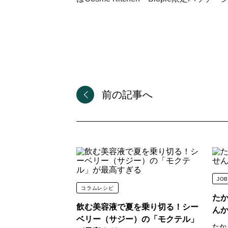
デオドラント
kirei water
オーラルケア
by Takakura
アロマケア
bda ORGANIC
フード
plug aroma
ホームケア
だいじょうぶなも
アウトドア
前の記事へ
ギフト
アウトレット
JOB
コラムレシピ
た
飲む美容液で夏を乗り切る！シー
ん
ベリー（サジー）の「モクテル」
たか