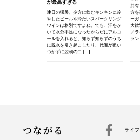
が最高すぎる
共有
連日の猛暑。夕方に飲むキンキンに冷
方を
やしたビールや冷たいスパークリング
ーガ
ワインは格別ですよね。でも、汗をか
大歓
いて水分不足になったからだにアルコ
／ラ
ールを入れると、知らず知らずのうち
ラン
に脱水を引き起こしたり、代謝が追い
つかずに翌朝の二 […]
つながる
ライフ