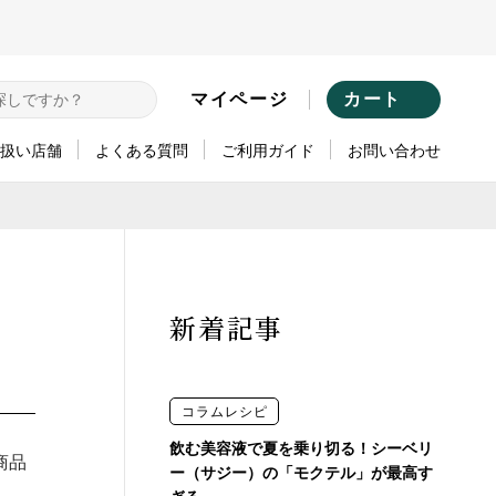
マイページ
カート
扱い店舗
よくある質問
ご利用ガイド
お問い合わせ
取り扱い店舗（ライフスタイル）
取り扱い店舗（ペットスタイル）
ゴリから探す
ブランドから探す
新着記事
・コンディショナー
A.P.D.C. for dog
ア
A.P.D.C. for cat
コラムレシピ
ア
A.P.D.C. CLEAR
飲む美容液で夏を乗り切る！シーベリ
商品
・お掃除
made of Organics
ー（サジー）の「モクテル」が最高す