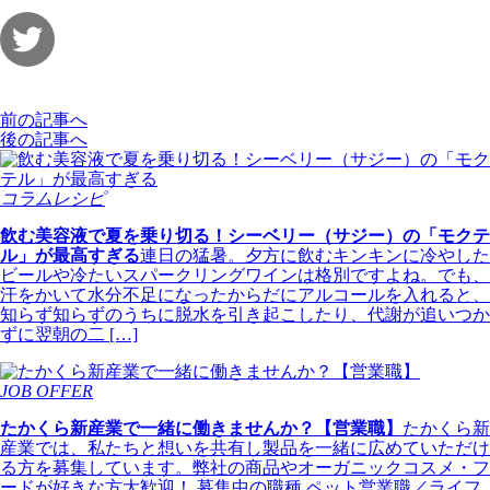
前の記事へ
後の記事へ
コラムレシピ
飲む美容液で夏を乗り切る！シーベリー（サジー）の「モクテ
ル」が最高すぎる
連日の猛暑。夕方に飲むキンキンに冷やした
ビールや冷たいスパークリングワインは格別ですよね。でも、
汗をかいて水分不足になったからだにアルコールを入れると、
知らず知らずのうちに脱水を引き起こしたり、代謝が追いつか
ずに翌朝の二 […]
JOB OFFER
たかくら新産業で一緒に働きませんか？【営業職】
たかくら新
産業では、私たちと想いを共有し製品を一緒に広めていただけ
る方を募集しています。弊社の商品やオーガニックコスメ・フ
ードが好きな方大歓迎！ 募集中の職種 ペット営業職／ライフ