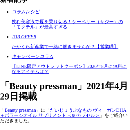
コラムレシピ
飲む美容液で夏を乗り切る！シーベリー（サジー）の
「モクテル」が最高すぎる
JOB OFFER
たかくら新産業で一緒に働きませんか？【営業職】
キャンペーンコラム
【LINE限定アウトレットクーポン】2026年8月に無料に
なるアイテムは？
「Beauty pressman」2021年4月
29日掲載
「
Beauty pressman
」に「
だいじょうぶなもの ヴィーガンDHA
＋ボラージオイル サプリメント ＜90カプセル＞
」をご紹介い
ただきました。