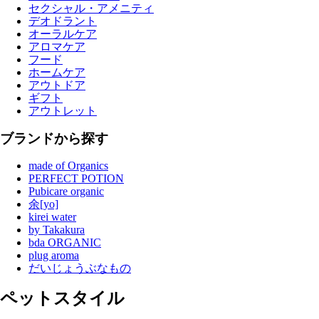
セクシャル・アメニティ
デオドラント
オーラルケア
アロマケア
フード
ホームケア
アウトドア
ギフト
アウトレット
ブランドから探す
made of Organics
PERFECT POTION
Pubicare organic
余[yo]
kirei water
by Takakura
bda ORGANIC
plug aroma
だいじょうぶなもの
ペットスタイル