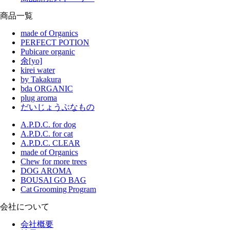
商品一覧
made of Organics
PERFECT POTION
Pubicare organic
余[yo]
kirei water
by Takakura
bda ORGANIC
plug aroma
だいじょうぶなもの
A.P.D.C. for dog
A.P.D.C. for cat
A.P.D.C. CLEAR
made of Organics
Chew for more trees
DOG AROMA
BOUSAI GO BAG
Cat Grooming Program
会社について
会社概要