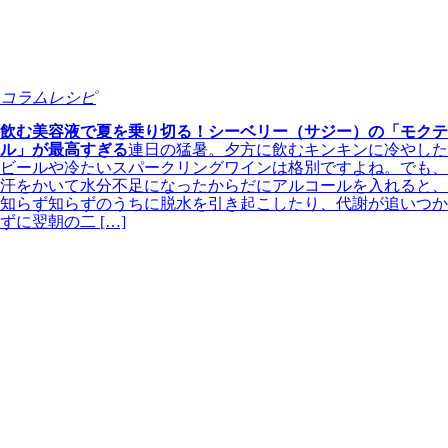
コラムレシピ
飲む美容液で夏を乗り切る！シーベリー（サジー）の「モクテ
ル」が最高すぎる
連日の猛暑。夕方に飲むキンキンに冷やした
ビールや冷たいスパークリングワインは格別ですよね。でも、
汗をかいて水分不足になったからだにアルコールを入れると、
知らず知らずのうちに脱水を引き起こしたり、代謝が追いつか
ずに翌朝の二 […]