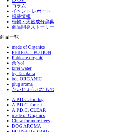
レシピ
コラム
イベント レポート
掲載情報
植物・天然成分辞典
商品開発ストーリー
商品一覧
made of Organics
PERFECT POTION
Pubicare organic
余[yo]
kirei water
by Takakura
bda ORGANIC
plug aroma
だいじょうぶなもの
A.P.D.C. for dog
A.P.D.C. for cat
A.P.D.C. CLEAR
made of Organics
Chew for more trees
DOG AROMA
BOUSAI GO BAG