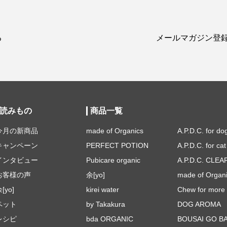
る
メールマガジン登
読みもの
商品一覧
今月の新商品
made of Organics
A.P.D.C. for do
キャンペーン
PERFECT POTION
A.P.D.C. for cat
インタビュー
Pubicare organic
A.P.D.C. CLEA
お客様の声
余[yo]
made of Organ
[yo]
kirei water
Chew for more 
ペット
by Takakura
DOG AROMA
レシピ
bda ORGANIC
BOUSAI GO B