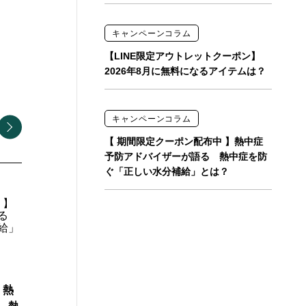
ト
Chew for more trees
DOG AROMA
キャンペーンコラム
BOUSAI GO BAG
【LINE限定アウトレットクーポン】
2026年8月に無料になるアイテムは？
Cat Grooming Program
キャンペーンコラム
【 期間限定クーポン配布中 】熱中症
予防アドバイザーが語る 熱中症を防
ぐ「正しい水分補給」とは？
】熱