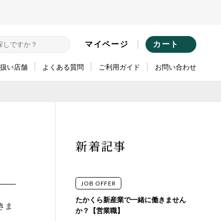
マイページ
カート
扱い店舗
よくある質問
ご利用ガイド
お問い合わせ
取り扱い店舗（ライフスタイル）
取り扱い店舗（ペットスタイル）
ゴリから探す
ブランドから探す
新着記事
・コンディショナー
A.P.D.C. for dog
ア
A.P.D.C. for cat
JOB OFFER
ア
A.P.D.C. CLEAR
たかくら新産業で一緒に働きません
きま
・お掃除
made of Organics
か？【営業職】