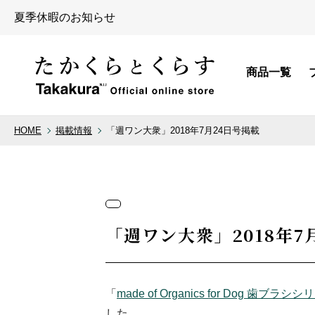
夏季休暇のお知らせ
商品一覧
HOME
掲載情報
「週ワン大衆」2018年7月24日号掲載
カテゴリから探す
ブランドから
ボディケア
made of Organics
「週ワン大衆」2018年7
ヘアケア
PERFECT POTIO
デリケートゾーン
Pubicare organic
「
made of Organics for Dog 歯ブラシ
セクシャル・アメニティ
余[yo]
した。