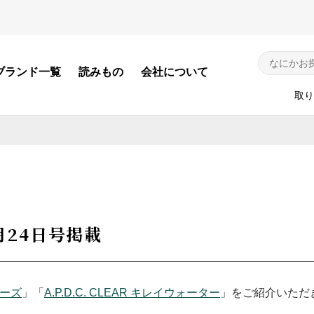
ブランド一覧
読みもの
会社について
取り
探す
犬用カテゴリから探す
猫用カテ
シャンプー・コンディショナー
シャンプー
月24日号掲載
N
デイリーケア
デイリーケ
パーツケア
オーラルケ
シリーズ
」「
A.P.D.C. CLEAR キレイウォーター
」をご紹介いただ
オーラルケア
除菌・消臭