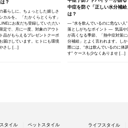
中症予防アドバイザーが語る
ムは？
中症を防ぐ「正しい水分補給
の暮らしに、ちょっとした嬉しさ
は？
シカルを。 「たかくらとくらす」
LINEにお友だち登録していただい
― “水を飲んでいるのに危ない人”
限定で、月に一度、対象のアウト
落としがちなポイント ― 気温や
ト品がもらえるプレゼントクーポ
が高くなる季節、「熱中症対策に
お届けしています。ヒトにも環境
分補給」とよく言われます。しか
やさし […]
際には、“水は飲んでいるのに体
す” ケースも少なくありませ […]
スタイル
ペットスタイル
ライフスタイル