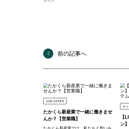
デオドラント
kirei water
オーラルケア
by Takakura
アロマケア
bda ORGANIC
フード
plug aroma
ホームケア
だいじょうぶなも
アウトドア
前の記事へ
ギフト
アウトレット
JOB OFFER
キャ
たかくら新産業で一緒に働きませ
【L
んか？【営業職】
ン】
たかくら新産業では、私たちと想いを