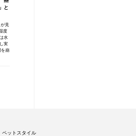
 熱
」と
 が見
湿度
は水
し実
調を崩
ペットスタイル