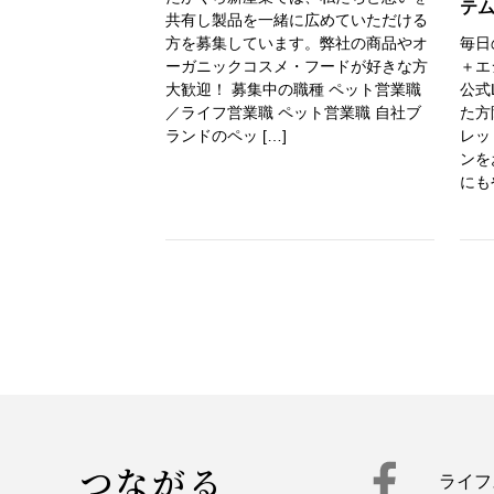
テ
共有し製品を一緒に広めていただける
方を募集しています。弊社の商品やオ
毎日
ーガニックコスメ・フードが好きな方
＋エ
大歓迎！ 募集中の職種 ペット営業職
公式
／ライフ営業職 ペット営業職 自社ブ
た方
ランドのペッ […]
レッ
ンを
にも
つながる
ライフ