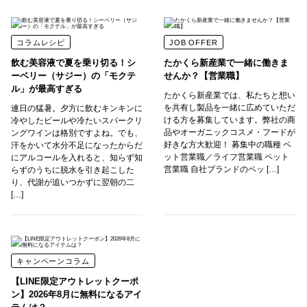
コラムレシピ
JOB OFFER
飲む美容液で夏を乗り切る！シ
たかくら新産業で一緒に働きま
ーベリー（サジー）の「モクテ
せんか？【営業職】
ル」が最高すぎる
たかくら新産業では、私たちと想い
を共有し製品を一緒に広めていただ
連日の猛暑。夕方に飲むキンキンに
ける方を募集しています。弊社の商
冷やしたビールや冷たいスパークリ
品やオーガニックコスメ・フードが
ングワインは格別ですよね。でも、
好きな方大歓迎！ 募集中の職種 ペ
汗をかいて水分不足になったからだ
ット営業職／ライフ営業職 ペット
にアルコールを入れると、知らず知
営業職 自社ブランドのペッ […]
らずのうちに脱水を引き起こした
り、代謝が追いつかずに翌朝の二
[…]
キャンペーンコラム
【LINE限定アウトレットクーポ
ン】2026年8月に無料になるアイ