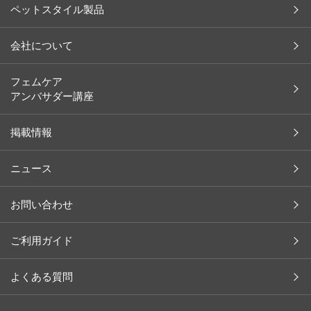
ペットスタイル製品
インタビュー
お客様の声
会社について
余[yo]
会社概要
フェムケア
ペット
アンバサダー講座
社長メッセージ
レシピ
沿革
掲載情報
コラム
ブランド一覧
イベント レポート
ニュース
取り扱い店舗（ライフスタイル）
掲載情報
取り扱い店舗（ペットスタイル）
植物・天然成分辞典
お問い合わせ
採用情報
商品開発ストーリー
ご利用ガイド
よくある質問