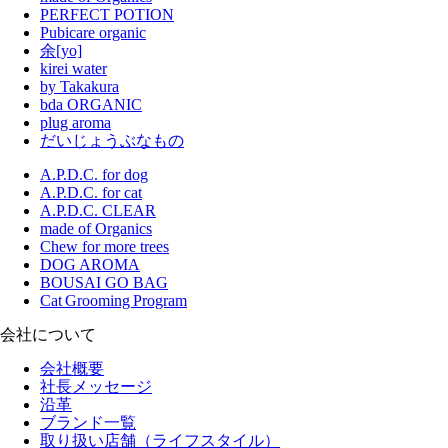
PERFECT POTION
Pubicare organic
余[yo]
kirei water
by Takakura
bda ORGANIC
plug aroma
だいじょうぶなもの
A.P.D.C. for dog
A.P.D.C. for cat
A.P.D.C. CLEAR
made of Organics
Chew for more trees
DOG AROMA
BOUSAI GO BAG
Cat Grooming Program
会社について
会社概要
社長メッセージ
沿革
ブランド一覧
取り扱い店舗（ライフスタイル）