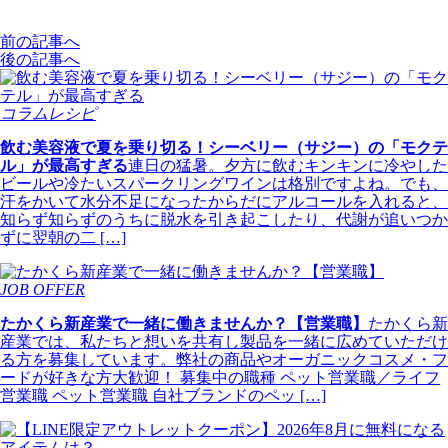
前の記事へ
後の記事へ
コラムレシピ
飲む美容液で夏を乗り切る！シーベリー（サジー）の「モクテ
ル」が最高すぎる
連日の猛暑。夕方に飲むキンキンに冷やした
ビールや冷たいスパークリングワインは格別ですよね。でも、
汗をかいて水分不足になったからだにアルコールを入れると、
知らず知らずのうちに脱水を引き起こしたり、代謝が追いつか
ずに翌朝の二 […]
JOB OFFER
たかくら新産業で一緒に働きませんか？【営業職】
たかくら新
産業では、私たちと想いを共有し製品を一緒に広めていただけ
る方を募集しています。弊社の商品やオーガニックコスメ・フ
ードが好きな方大歓迎！ 募集中の職種 ペット営業職／ライフ
営業職 ペット営業職 自社ブランドのペッ […]