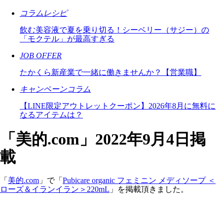
コラムレシピ
飲む美容液で夏を乗り切る！シーベリー（サジー）の
「モクテル」が最高すぎる
JOB OFFER
たかくら新産業で一緒に働きませんか？【営業職】
キャンペーンコラム
【LINE限定アウトレットクーポン】2026年8月に無料に
なるアイテムは？
「美的.com」2022年9月4日掲
載
「
美的.com
」で「
Pubicare organic フェミニン メディソープ ＜
ローズ＆イランイラン＞220mL
」を掲載頂きました。