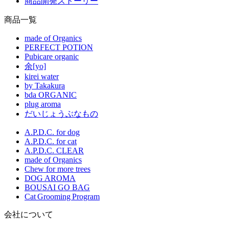
商品開発ストーリー
商品一覧
made of Organics
PERFECT POTION
Pubicare organic
余[yo]
kirei water
by Takakura
bda ORGANIC
plug aroma
だいじょうぶなもの
A.P.D.C. for dog
A.P.D.C. for cat
A.P.D.C. CLEAR
made of Organics
Chew for more trees
DOG AROMA
BOUSAI GO BAG
Cat Grooming Program
会社について