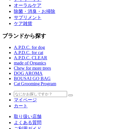
オーラルケア
除菌・消臭・お掃除
サプリメント
ケア雑貨
ブランドから探す
A.P.D.C. for dog
A.P.D.C. for cat
A.P.D.C. CLEAR
made of Organics
Chew for more trees
DOG AROMA
BOUSAI GO BAG
Cat Grooming Program
マイページ
カート
取り扱い店舗
よくある質問
ご利用ガイド