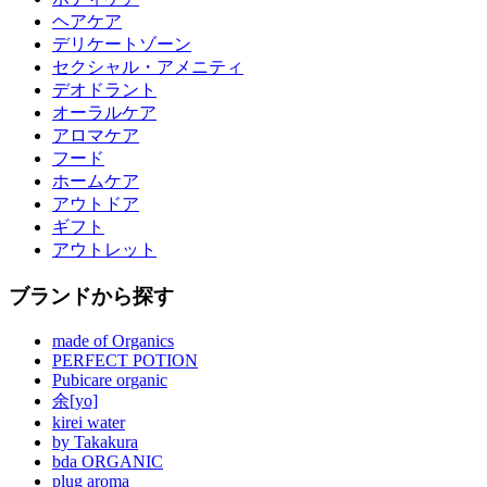
ヘアケア
デリケートゾーン
セクシャル・アメニティ
デオドラント
オーラルケア
アロマケア
フード
ホームケア
アウトドア
ギフト
アウトレット
ブランドから探す
made of Organics
PERFECT POTION
Pubicare organic
余[yo]
kirei water
by Takakura
bda ORGANIC
plug aroma