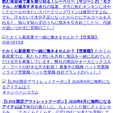
飲む美容液で夏を乗り切る！シーベリー（サジー）の「モク
テル」が最高すぎる
連日の猛暑。夕方に飲むキンキンに冷や
したビールや冷たいスパークリングワインは格別ですよね。
でも、汗をかいて水分不足になったからだにアルコールを入
れると、知らず知らずのうちに脱水を引き起こしたり、代謝
が追いつかずに翌朝の二 […]
JOB OFFER
たかくら新産業で一緒に働きませんか？【営業職】
たかくら
新産業では、私たちと想いを共有し製品を一緒に広めていた
だける方を募集しています。弊社の商品やオーガニックコス
メ・フードが好きな方大歓迎！ 募集中の職種 ペット営業職
／ライフ営業職 ペット営業職 自社ブランドのペッ […]
キャンペーンコラム
【LINE限定アウトレットクーポン】2026年8月に無料になる
アイテムは？
毎日の暮らしに、ちょっとした嬉しさ＋エシカ
ルを。 「たかくらとくらす」公式LINEにお友だち登録して