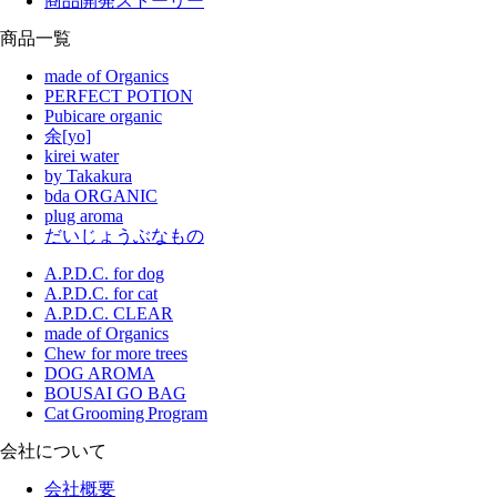
商品開発ストーリー
商品一覧
made of Organics
PERFECT POTION
Pubicare organic
余[yo]
kirei water
by Takakura
bda ORGANIC
plug aroma
だいじょうぶなもの
A.P.D.C. for dog
A.P.D.C. for cat
A.P.D.C. CLEAR
made of Organics
Chew for more trees
DOG AROMA
BOUSAI GO BAG
Cat Grooming Program
会社について
会社概要