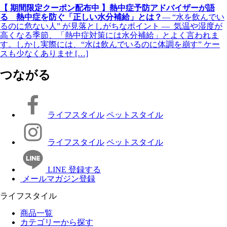
【 期間限定クーポン配布中 】熱中症予防アドバイザーが語
る 熱中症を防ぐ「正しい水分補給」とは？
― “水を飲んでい
るのに危ない人” が見落としがちなポイント ― 気温や湿度が
高くなる季節、「熱中症対策には水分補給」とよく言われま
す。しかし実際には、“水は飲んでいるのに体調を崩す” ケー
スも少なくありませ […]
つながる
ライフスタイル
ペットスタイル
ライフスタイル
ペットスタイル
LINE 登録する
メールマガジン登録
ライフスタイル
商品一覧
カテゴリーから探す