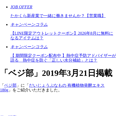
JOB OFFER
たかくら新産業で一緒に働きませんか？【営業職】
キャンペーンコラム
【LINE限定アウトレットクーポン】2026年8月に無料に
なるアイテムは？
キャンペーンコラム
【 期間限定クーポン配布中 】熱中症予防アドバイザーが
語る 熱中症を防ぐ「正しい水分補給」とは？
「ベジ部」2019年3月21日掲載
「
ベジ部
」に「
だいじょうぶなもの 有機植物発酵エキス
180g
」をご紹介いただきました。