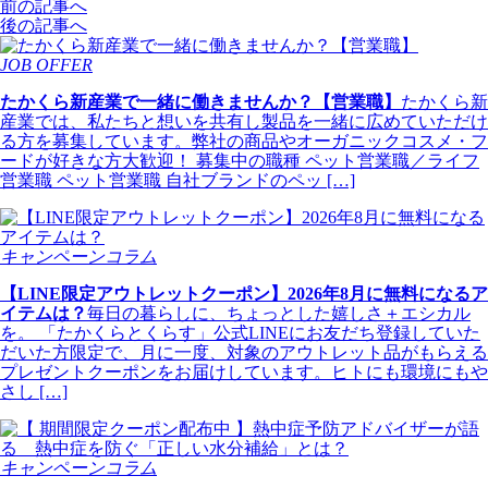
前の記事へ
後の記事へ
JOB OFFER
たかくら新産業で一緒に働きませんか？【営業職】
たかくら新
産業では、私たちと想いを共有し製品を一緒に広めていただけ
る方を募集しています。弊社の商品やオーガニックコスメ・フ
ードが好きな方大歓迎！ 募集中の職種 ペット営業職／ライフ
営業職 ペット営業職 自社ブランドのペッ […]
キャンペーンコラム
【LINE限定アウトレットクーポン】2026年8月に無料になるア
イテムは？
毎日の暮らしに、ちょっとした嬉しさ＋エシカル
を。 「たかくらとくらす」公式LINEにお友だち登録していた
だいた方限定で、月に一度、対象のアウトレット品がもらえる
プレゼントクーポンをお届けしています。ヒトにも環境にもや
さし […]
キャンペーンコラム