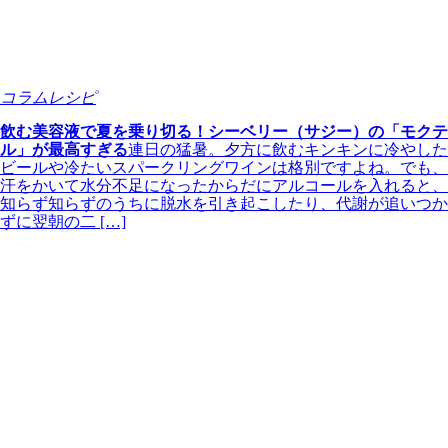
コラムレシピ
飲む美容液で夏を乗り切る！シーベリー（サジー）の「モクテ
ル」が最高すぎる
連日の猛暑。夕方に飲むキンキンに冷やした
ビールや冷たいスパークリングワインは格別ですよね。でも、
汗をかいて水分不足になったからだにアルコールを入れると、
知らず知らずのうちに脱水を引き起こしたり、代謝が追いつか
ずに翌朝の二 […]