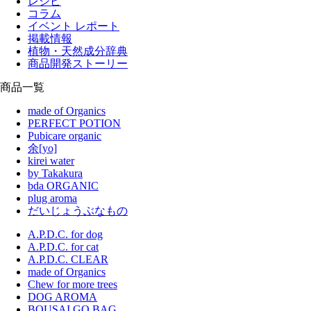
レシピ
コラム
イベント レポート
掲載情報
植物・天然成分辞典
商品開発ストーリー
商品一覧
made of Organics
PERFECT POTION
Pubicare organic
余[yo]
kirei water
by Takakura
bda ORGANIC
plug aroma
だいじょうぶなもの
A.P.D.C. for dog
A.P.D.C. for cat
A.P.D.C. CLEAR
made of Organics
Chew for more trees
DOG AROMA
BOUSAI GO BAG