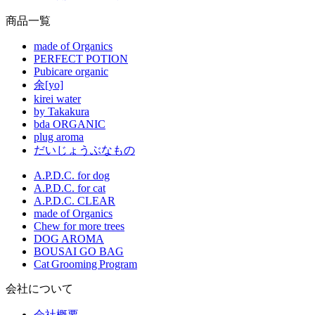
商品一覧
made of Organics
PERFECT POTION
Pubicare organic
余[yo]
kirei water
by Takakura
bda ORGANIC
plug aroma
だいじょうぶなもの
A.P.D.C. for dog
A.P.D.C. for cat
A.P.D.C. CLEAR
made of Organics
Chew for more trees
DOG AROMA
BOUSAI GO BAG
Cat Grooming Program
会社について
会社概要