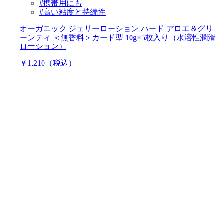
#携帯用にも
#高い粘度と持続性
オーガニック ジェリーローション ハード アロエ＆グリ
ーンティ ＜無香料＞カード型 10g×5枚入り（水溶性潤滑
ローション）
￥1,210（税込）