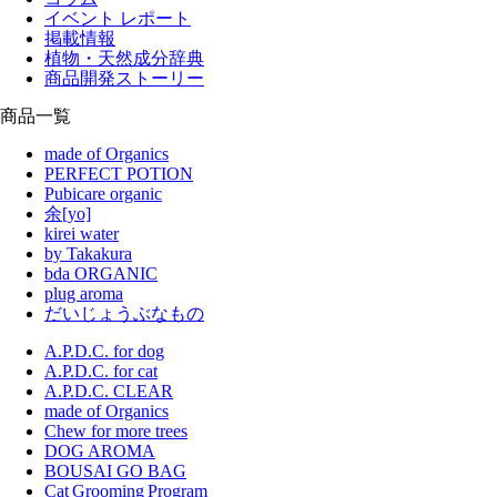
イベント レポート
掲載情報
植物・天然成分辞典
商品開発ストーリー
商品一覧
made of Organics
PERFECT POTION
Pubicare organic
余[yo]
kirei water
by Takakura
bda ORGANIC
plug aroma
だいじょうぶなもの
A.P.D.C. for dog
A.P.D.C. for cat
A.P.D.C. CLEAR
made of Organics
Chew for more trees
DOG AROMA
BOUSAI GO BAG
Cat Grooming Program