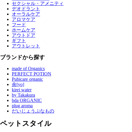
セクシャル・アメニティ
デオドラント
オーラルケア
アロマケア
フード
ホームケア
アウトドア
ギフト
アウトレット
ブランドから探す
made of Organics
PERFECT POTION
Pubicare organic
余[yo]
kirei water
by Takakura
bda ORGANIC
plug aroma
だいじょうぶなもの
ペットスタイル