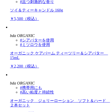
#且つ刺激的な香り
ソイ＆ティーキャンドル 160g
￥5,500（税込）
bda ORGANIC
#シアバターを使用
#ミツロウを使用
オーガニック ケアバーム ティーツリー＆シアバター
15mL
￥2,200（税込）
bda ORGANIC
#携帯用にも
#高い粘度と持続性
オーガニック ジェリーローション ソフト＆ハード
２本セット