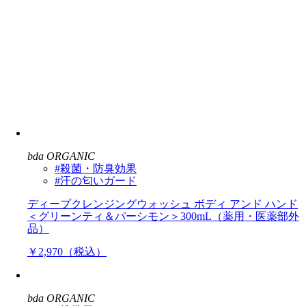
bda ORGANIC
#殺菌・防臭効果
#汗の匂いガード
ディープクレンジングウォッシュ ボディ アンド ハンド
＜グリーンティ＆パーシモン＞300mL（薬用・医薬部外
品）
￥2,970（税込）
bda ORGANIC