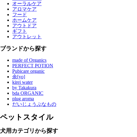
オーラルケア
アロマケア
フード
ホームケア
アウトドア
ギフト
アウトレット
ブランドから探す
made of Organics
PERFECT POTION
Pubicare organic
余[yo]
kirei water
by Takakura
bda ORGANIC
plug aroma
だいじょうぶなもの
ペットスタイル
犬用カテゴリから探す