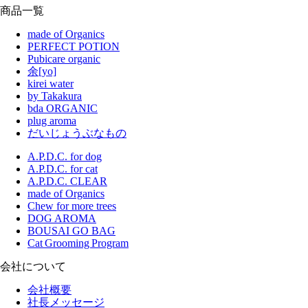
商品一覧
made of Organics
PERFECT POTION
Pubicare organic
余[yo]
kirei water
by Takakura
bda ORGANIC
plug aroma
だいじょうぶなもの
A.P.D.C. for dog
A.P.D.C. for cat
A.P.D.C. CLEAR
made of Organics
Chew for more trees
DOG AROMA
BOUSAI GO BAG
Cat Grooming Program
会社について
会社概要
社長メッセージ