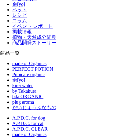
余[yo]
ペット
レシピ
コラム
イベント レポート
掲載情報
植物・天然成分辞典
商品開発ストーリー
商品一覧
made of Organics
PERFECT POTION
Pubicare organic
余[yo]
kirei water
by Takakura
bda ORGANIC
plug aroma
だいじょうぶなもの
A.P.D.C. for dog
A.P.D.C. for cat
A.P.D.C. CLEAR
made of Organics