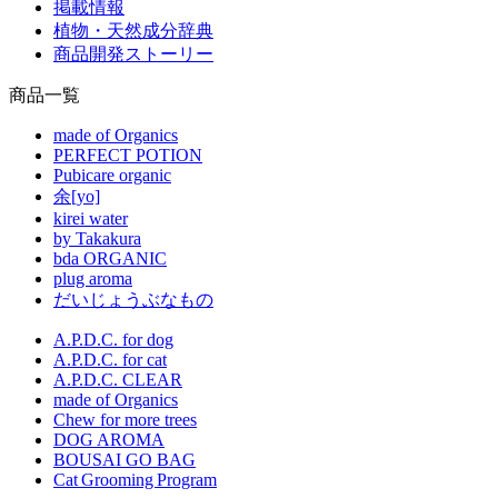
掲載情報
植物・天然成分辞典
商品開発ストーリー
商品一覧
made of Organics
PERFECT POTION
Pubicare organic
余[yo]
kirei water
by Takakura
bda ORGANIC
plug aroma
だいじょうぶなもの
A.P.D.C. for dog
A.P.D.C. for cat
A.P.D.C. CLEAR
made of Organics
Chew for more trees
DOG AROMA
BOUSAI GO BAG
Cat Grooming Program