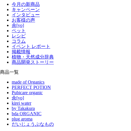
今月の新商品
キャンペーン
インタビュー
お客様の声
余[yo]
ペット
レシピ
コラム
イベント レポート
掲載情報
植物・天然成分辞典
商品開発ストーリー
商品一覧
made of Organics
PERFECT POTION
Pubicare organic
余[yo]
kirei water
by Takakura
bda ORGANIC
plug aroma
だいじょうぶなもの