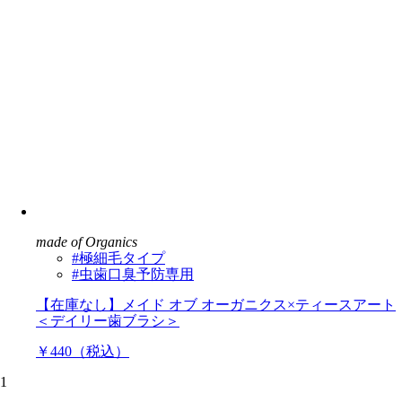
made of Organics
#極細毛タイプ
#虫歯口臭予防専用
【在庫なし】メイド オブ オーガニクス×ティースアート
＜デイリー歯ブラシ＞
￥440（税込）
1