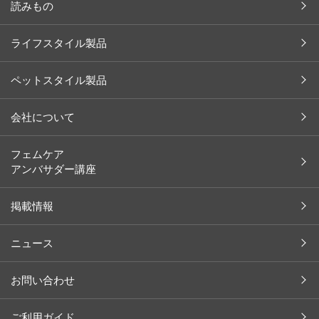
読みもの
今月の新商品
ライフスタイル製品
キャンペーン
ペットスタイル製品
インタビュー
お客様の声
会社について
余[yo]
会社概要
フェムケア
ペット
アンバサダー講座
社長メッセージ
レシピ
沿革
掲載情報
コラム
ブランド一覧
イベント レポート
ニュース
取り扱い店舗（ライフスタイル）
掲載情報
取り扱い店舗（ペットスタイル）
植物・天然成分辞典
お問い合わせ
採用情報
商品開発ストーリー
ご利用ガイド