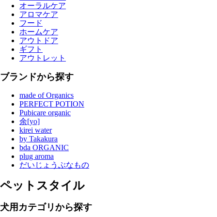
オーラルケア
アロマケア
フード
ホームケア
アウトドア
ギフト
アウトレット
ブランドから探す
made of Organics
PERFECT POTION
Pubicare organic
余[yo]
kirei water
by Takakura
bda ORGANIC
plug aroma
だいじょうぶなもの
ペットスタイル
犬用カテゴリから探す