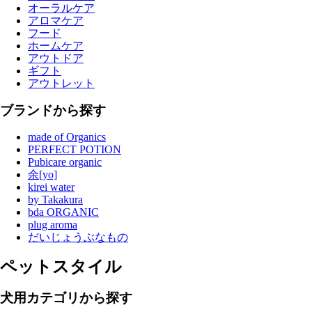
オーラルケア
アロマケア
フード
ホームケア
アウトドア
ギフト
アウトレット
ブランドから探す
made of Organics
PERFECT POTION
Pubicare organic
余[yo]
kirei water
by Takakura
bda ORGANIC
plug aroma
だいじょうぶなもの
ペットスタイル
犬用カテゴリから探す