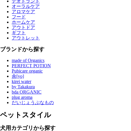
デオドラント
オーラルケア
アロマケア
フード
ホームケア
アウトドア
ギフト
アウトレット
ブランドから探す
made of Organics
PERFECT POTION
Pubicare organic
余[yo]
kirei water
by Takakura
bda ORGANIC
plug aroma
だいじょうぶなもの
ペットスタイル
犬用カテゴリから探す