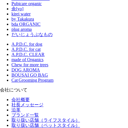
Pubicare organic
余[yo]
kirei water
by Takakura
bda ORGANIC
plug aroma
だいじょうぶなもの
A.P.D.C. for dog
A.P.D.C. for cat
A.P.D.C. CLEAR
made of Organics
Chew for more trees
DOG AROMA
BOUSAI GO BAG
Cat Grooming Program
会社について
会社概要
社長メッセージ
沿革
ブランド一覧
取り扱い店舗（ライフスタイル）
取り扱い店舗（ペットスタイル）