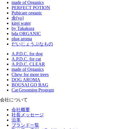
made of Organics
PERFECT POTION
Pubicare organic
余[yo]
kirei water
by Takakura
bda ORGANIC
plug aroma
だいじょうぶなもの
A.P.D.C. for dog
A.P.D.C. for cat
A.P.D.C. CLEAR
made of Organics
Chew for more trees
DOG AROMA
BOUSAI GO BAG
Cat Grooming Program
会社について
会社概要
社長メッセージ
沿革
ブランド一覧