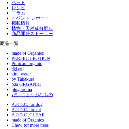
ペット
レシピ
コラム
イベント レポート
掲載情報
植物・天然成分辞典
商品開発ストーリー
商品一覧
made of Organics
PERFECT POTION
Pubicare organic
余[yo]
kirei water
by Takakura
bda ORGANIC
plug aroma
だいじょうぶなもの
A.P.D.C. for dog
A.P.D.C. for cat
A.P.D.C. CLEAR
made of Organics
Chew for more trees