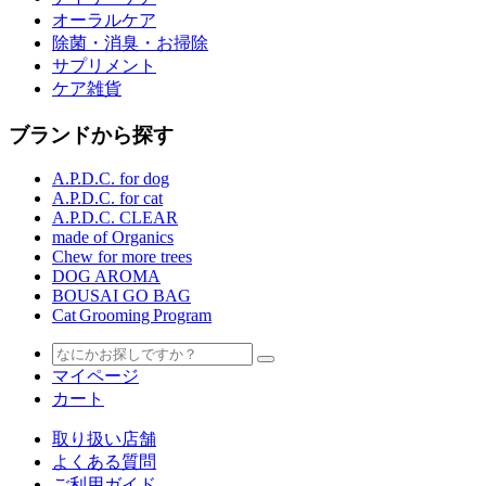
オーラルケア
除菌・消臭・お掃除
サプリメント
ケア雑貨
ブランドから探す
A.P.D.C. for dog
A.P.D.C. for cat
A.P.D.C. CLEAR
made of Organics
Chew for more trees
DOG AROMA
BOUSAI GO BAG
Cat Grooming Program
マイページ
カート
取り扱い店舗
よくある質問
ご利用ガイド