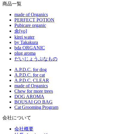
商品一覧
made of Organics
PERFECT POTION
Pubicare organic
余[yo]
kirei water
by Takakura
bda ORGANIC
plug aroma
だいじょうぶなもの
A.P.D.C. for dog
A.P.D.C. for cat
A.P.D.C. CLEAR
made of Organics
Chew for more trees
DOG AROMA
BOUSAI GO BAG
Cat Grooming Program
会社について
会社概要