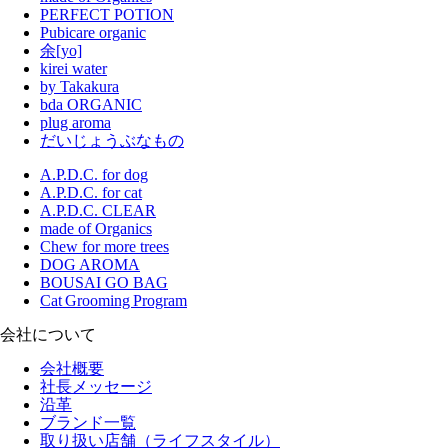
PERFECT POTION
Pubicare organic
余[yo]
kirei water
by Takakura
bda ORGANIC
plug aroma
だいじょうぶなもの
A.P.D.C. for dog
A.P.D.C. for cat
A.P.D.C. CLEAR
made of Organics
Chew for more trees
DOG AROMA
BOUSAI GO BAG
Cat Grooming Program
会社について
会社概要
社長メッセージ
沿革
ブランド一覧
取り扱い店舗（ライフスタイル）