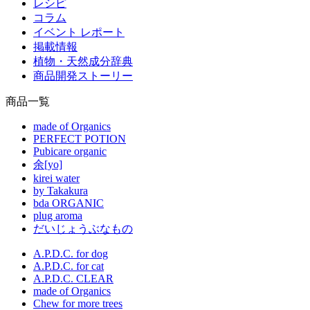
レシピ
コラム
イベント レポート
掲載情報
植物・天然成分辞典
商品開発ストーリー
商品一覧
made of Organics
PERFECT POTION
Pubicare organic
余[yo]
kirei water
by Takakura
bda ORGANIC
plug aroma
だいじょうぶなもの
A.P.D.C. for dog
A.P.D.C. for cat
A.P.D.C. CLEAR
made of Organics
Chew for more trees