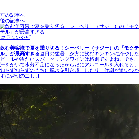
前の記事へ
後の記事へ
コラムレシピ
飲む美容液で夏を乗り切る！シーベリー（サジー）の「モクテ
ル」が最高すぎる
連日の猛暑。夕方に飲むキンキンに冷やした
ビールや冷たいスパークリングワインは格別ですよね。でも、
汗をかいて水分不足になったからだにアルコールを入れると、
知らず知らずのうちに脱水を引き起こしたり、代謝が追いつか
ずに翌朝の二 […]