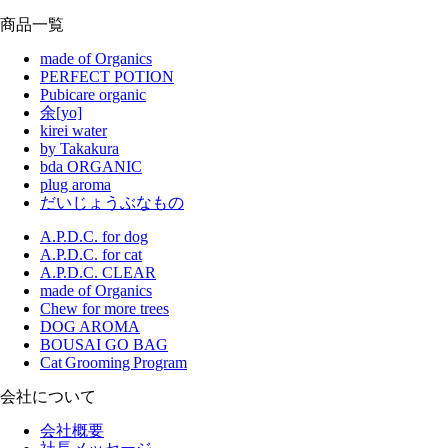
商品一覧
made of Organics
PERFECT POTION
Pubicare organic
余[yo]
kirei water
by Takakura
bda ORGANIC
plug aroma
だいじょうぶなもの
A.P.D.C. for dog
A.P.D.C. for cat
A.P.D.C. CLEAR
made of Organics
Chew for more trees
DOG AROMA
BOUSAI GO BAG
Cat Grooming Program
会社について
会社概要