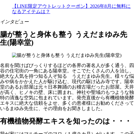
【LINE限定アウトレットクーポン】2026年8月に無料に
なるアイテムは？
インタビュー
腸が整うと身体も整う うえだまゆみ先
生(陽幸堂)
名前を聞けばびっくりするほどの各界の著名人が多く通う、四
谷の住宅街の一角にある陽幸堂。そこでたくさんの人を治し、
絶大な人気を持つ知る人ぞ知る うえだまゆみ先生。様々な悩
みや病をかかえた人が駆け込む、現代の駆け込み寺です。陽幸
堂のあるお部屋は元々日本舞踊のお稽古場だったお部屋。天井
が高く、ヒノキの壁、床に囲まれ、神社や聖域のもつような独
特の清逸な空気に包まれています。発売直後から有機植物発酵
エキスに絶大な信頼をよせ、多くの患者様にお勧めくださって
いるまゆみ先生に、その理由をお聞きしました。
有機植物発酵エキスを知ったのは・・・
我が家にはマルチーズのマロ（１歳９カ月）がいます。この子