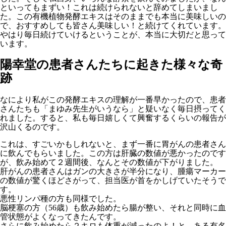
といってもまずい！これは続けられないと辞めてしまいまし
た。この有機植物発酵エキスはそのままでも本当に美味しいの
で、おすすめしても皆さん美味しい！と続けてくれています。
やはり毎日続けていけるということが、本当に大切だと思って
います。
陽幸堂の患者さんたちに起きた様々な奇
跡
なにより私がこの発酵エキスの理解が一番早かったので、患者
さんたちも「まゆみ先生がいうなら」と疑いなく毎日摂ってく
れました。すると、私も毎日嬉しくて興奮するくらいの報告が
沢山くるのです。
これは、すごいかもしれないと、まず一番に胃がんの患者さん
に飲んでもらいました。この方は肝臓の数値が悪かったのです
が、飲み始めて２週間後、なんとその数値が下がりました。
肝がんの患者さんはガンの大きさが半分になり、腫瘍マーカー
の数値が驚くほどさがって、担当医が首をかしげていたそうで
す。
悪性リンパ種の方も同様でした。
脳梗塞の方（56歳）も飲み始めたら腸が整い、それと同時に血
管状態がよくなってきたんです。
さらに飲み始めたら２キロも体重が減ったのよ！と、ある有名