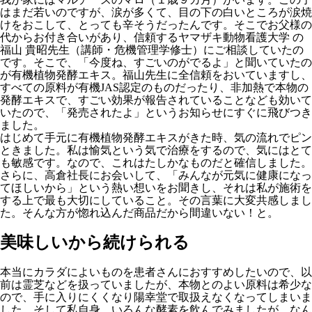
はまだ若いのですが、涙が多くて、目の下の白いところが涙焼
けをおこして、とっても辛そうだったんです。そこでお父様の
代からお付き合いがあり、信頼するヤマザキ動物看護大学 の
福山 貴昭先生（講師・危機管理学修士）にご相談していたの
です。そこで、「今度ね、すごいのがでるよ」と聞いていたの
が有機植物発酵エキス。福山先生に全信頼をおいていますし、
すべての原料が有機JAS認定のものだったり、非加熱で本物の
発酵エキスで、すごい効果が報告されていることなども効いて
いたので、「発売されたよ」というお知らせにすぐに飛びつき
ました。
はじめて手元に有機植物発酵エキスがきた時、気の流れでピン
ときました。私は愉気という気で治療をするので、気にはとて
も敏感です。なので、これはたしかなものだと確信しました。
さらに、高倉社長にお会いして、「みんなが元気に健康になっ
てほしいから」という熱い想いをお聞きし、それは私が施術を
する上で最も大切にしていること。その言葉に大変共感しまし
た。そんな方が惚れ込んだ商品だから間違いない！と。
美味しいから続けられる
本当にカラダによいものを患者さんにおすすめしたいので、以
前は霊芝などを扱っていましたが、本物とのよい原料は希少な
ので、手に入りにくくなり陽幸堂で取扱えなくなってしまいま
した。そして私自身、いろんな酵素を飲んでみましたが、なん