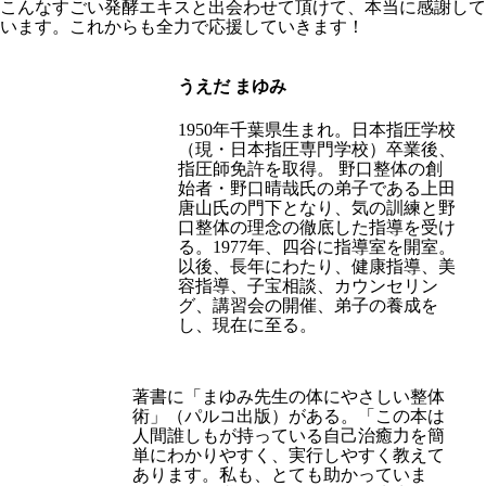
こんなすごい発酵エキスと出会わせて頂けて、本当に感謝して
います。これからも全力で応援していきます！
うえだ まゆみ
1950年千葉県生まれ。日本指圧学校
（現・日本指圧専門学校）卒業後、
指圧師免許を取得。 野口整体の創
始者・野口晴哉氏の弟子である上田
唐山氏の門下となり、気の訓練と野
口整体の理念の徹底した指導を受け
る。1977年、四谷に指導室を開室。
以後、長年にわたり、健康指導、美
容指導、子宝相談、カウンセリン
グ、講習会の開催、弟子の養成を
し、現在に至る。
著書に「まゆみ先生の体にやさしい整体
術」（パルコ出版）がある。「この本は
人間誰しもが持っている自己治癒力を簡
単にわかりやすく、実行しやすく教えて
あります。私も、とても助かっていま