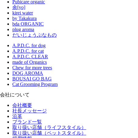
Pubicare organic
余[yo]
kirei water
by Takakura
bda ORGANIC
plug aroma
だいじょうぶなもの
A.P.D.C. for dog
A.P.D.C. for cat
A.P.D.C. CLEAR
made of Organics
Chew for more trees
DOG AROMA
BOUSAI GO BAG
Cat Grooming Program
会社について
会社概要
社長メッセージ
沿革
ブランド一覧
取り扱い店舗（ライフスタイル）
取り扱い店舗（ペットスタイル）