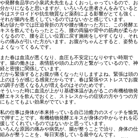
や発酵食品学の小泉武夫先生もよくおっしゃっているので、お
分かりになると思いますが、いろいろな患者さんをみていると
今はステロイドや抗生物質など薬剤による影響がとても強く、
それが腸内を悪くしているのではないかと感じています。
私が診た中では圧迫骨折の方や腰が痛かった方に、この発酵エ
キスを飲んでもらったところ、腰の両脇や背中の筋肉が柔らか
くなるので、腰を正しい位置に戻す施術をしやすくなり、それ
らの痛みが引いた方がいます。お腹がちゃんとすると、姿勢も
よくなってくるんです。
また春は血流が悪くなり、血圧も不安定になりやすい時期で
す。腸の働きは、表情筋や頭の上の方と繋がっているので、神
経と密接に関係しています。
だから緊張するとお腹が痛くなったりしますよね。緊張は頭の
上のほうが感じる感覚だからです。春は緊張やストレスでお腹
の調子が悪くなる人が増えるのはそのためです。
そういった時に血流が上がり基礎体温があがるこの有機植物発
酵エキスを飲んでおくと、ストレスからの症状の方やうつの方
にもとてもよい効果がでています。
私の仕事は身体が本来持っている自己治癒力のスイッチを愉気
で押すことです。有機植物発酵エキスが身体の中からそれを応
援してくれているのではないかと思っています。
いろんな原因の痛みや病気が、腸が整うことで治り、身体の仕
組みが整うことを、毎日実感している最中なんです。