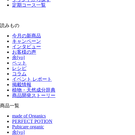
定期コース一覧
読みもの
今月の新商品
キャンペーン
インタビュー
お客様の声
余[yo]
ペット
レシピ
コラム
イベント レポート
掲載情報
植物・天然成分辞典
商品開発ストーリー
商品一覧
made of Organics
PERFECT POTION
Pubicare organic
余[yo]