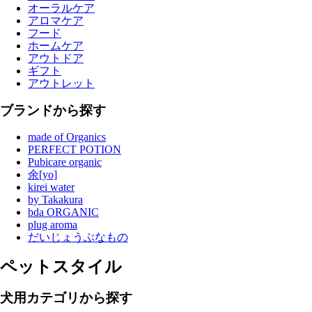
オーラルケア
アロマケア
フード
ホームケア
アウトドア
ギフト
アウトレット
ブランドから探す
made of Organics
PERFECT POTION
Pubicare organic
余[yo]
kirei water
by Takakura
bda ORGANIC
plug aroma
だいじょうぶなもの
ペットスタイル
犬用カテゴリから探す