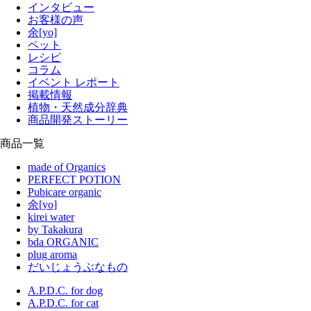
インタビュー
お客様の声
余[yo]
ペット
レシピ
コラム
イベント レポート
掲載情報
植物・天然成分辞典
商品開発ストーリー
商品一覧
made of Organics
PERFECT POTION
Pubicare organic
余[yo]
kirei water
by Takakura
bda ORGANIC
plug aroma
だいじょうぶなもの
A.P.D.C. for dog
A.P.D.C. for cat