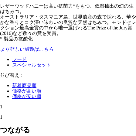
レザーウッドハニーは高い抗菌力*をもつ、低温抽出の幻の生
はちみつ。
オーストラリア・タスマニア島、世界遺産の森で採れる、華や
かな香りとコク深い味わいの良質な天然はちみつ。モンドセレ
クション最高金賞の中から唯一選ばれるThe Prize of the Jury賞
(2016)など数々の賞を受賞。
* 製品の抗酸化
より詳しい情報はこちら
フード
スペシャルセット
並び替え：
新着商品順
価格が高い順
価格が安い順
1
1
つながる