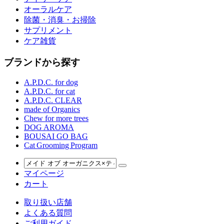
オーラルケア
除菌・消臭・お掃除
サプリメント
ケア雑貨
ブランドから探す
A.P.D.C. for dog
A.P.D.C. for cat
A.P.D.C. CLEAR
made of Organics
Chew for more trees
DOG AROMA
BOUSAI GO BAG
Cat Grooming Program
マイページ
カート
取り扱い店舗
よくある質問
ご利用ガイド