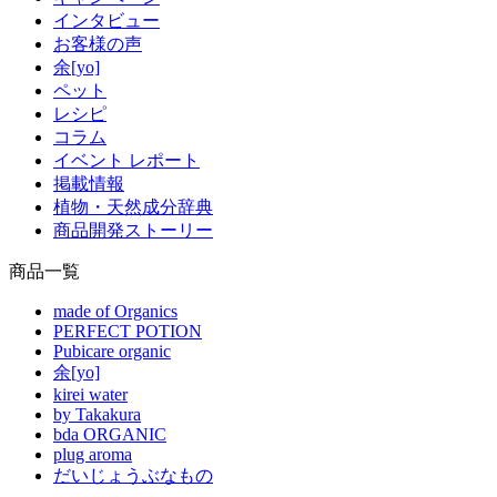
インタビュー
お客様の声
余[yo]
ペット
レシピ
コラム
イベント レポート
掲載情報
植物・天然成分辞典
商品開発ストーリー
商品一覧
made of Organics
PERFECT POTION
Pubicare organic
余[yo]
kirei water
by Takakura
bda ORGANIC
plug aroma
だいじょうぶなもの