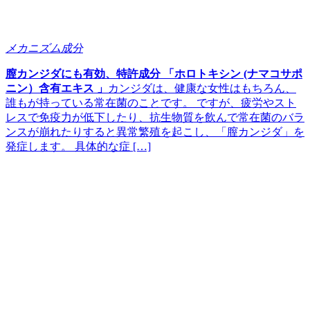
メカニズム成分
膣カンジダにも有効、特許成分 「ホロトキシン (ナマコサポ
ニン）含有エキス 」
カンジダは、健康な女性はもちろん、
誰もが持っている常在菌のことです。 ですが、疲労やスト
レスで免疫力が低下したり、抗生物質を飲んで常在菌のバラ
ンスが崩れたりすると異常繁殖を起こし、「膣カンジダ」を
発症します。 具体的な症 […]