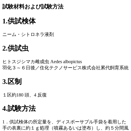
試験材料および試験方法
1.供試検体
ニーム・シトロネラ液剤
2.供試虫
ヒトスジシマカ雌成虫 Aedes albopictus
羽化３～６日後／住化テクノサービス株式会社累代飼育系統
3.区制
１区約180 頭、4 反復
4.試験方法
1．供試検体の所定量を、ディスポーサブル手袋を着用した
手の表裏に約１ｇ処理（噴霧あるいは塗布）し、約５分間風