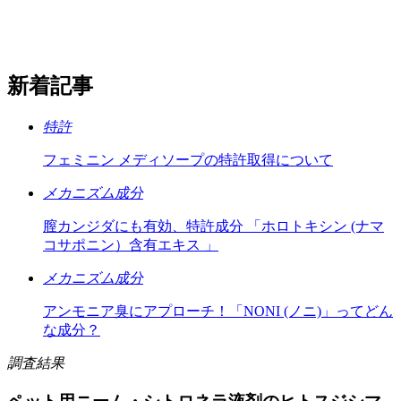
新着記事
特許
フェミニン メディソープの特許取得について
メカニズム成分
膣カンジダにも有効、特許成分 「ホロトキシン (ナマ
コサポニン）含有エキス 」
メカニズム成分
アンモニア臭にアプローチ！「NONI (ノニ)」ってどん
な成分？
調査結果